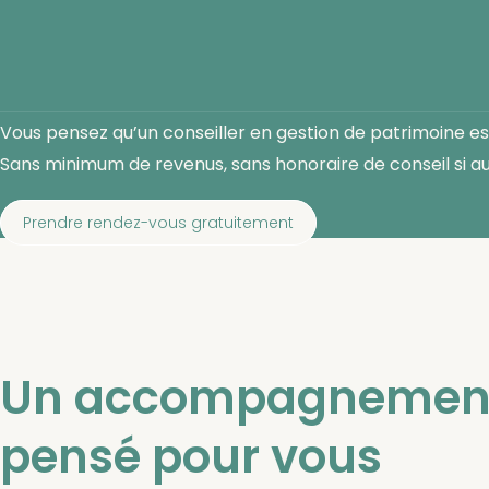
Accueil
Aller
au
Alexis Raguin
contenu
Avenir et Patrimoine : Conseiller en Ge
Vous pensez qu’un conseiller en gestion de patrimoine e
Sans minimum de revenus, sans honoraire de conseil si au
Prendre rendez-vous gratuitement
Un accompagnement
pensé pour vous