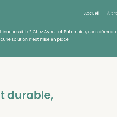
Accueil
À pr
stion de Patrimoine à Tours
st inaccessible ? Chez Avenir et Patrimoine, nous démoc
cune solution n’est mise en place.
 durable,